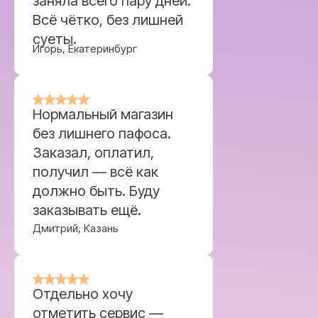
заняла всего пару дней.
Всё чётко, без лишней
Покупателям
Компания
суеты.
Игорь, Екатеринбург
Каталог
Блог
Акции
О магазине
Доставка и оплата
Партнерам
Возврат и обмен
Контакты
Нормальный магазин
без лишнего пафоса.
Способы оплаты
Контакты
Заказал, оплатил,
+7 (909) 190-30-00
получил — всё как
Макс
должно быть. Буду
Телеграм
заказывать ещё.
ТЦ Галерея
Дмитрий, Казань
Вояж, улица
Герцена, 94,
Тюмень
Отдельно хочу
ИП Сычева Анастасия Анатольевна |
ИНН 720321703568 |
отметить сервис —