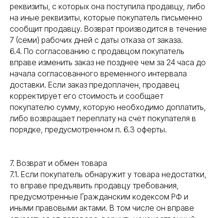
реквизиты, с которых она поступила продавцу, либо
на иные реквизиты, которые покупатель письменно
сообщит продавцу. Возврат производится в течение
7 (семи) рабочих дней с даты отказа от заказа.
6.4. По согласованию с продавцом покупатель
вправе изменить заказ не позднее чем за 24 часа до
Интернет-магазин, который
начала согласованного временного интервала
делает
покупки простыми,
доставки. Если заказ предоплачен, продавец
понятными и приятными.
корректирует его стоимость и сообщает
покупателю сумму, которую необходимо доплатить,
Оставить заявку
либо возвращает переплату на счёт покупателя в
порядке, предусмотренном п. 6.3 оферты.
Покупателям
Компания
7. Возврат и обмен товара
Каталог
Блог
7.1. Если покупатель обнаружит у товара недостатки,
Акции
О магазине
то вправе предъявить продавцу требования,
Доставка и оплата
Партнерам
предусмотренные Гражданским кодексом РФ и
Возврат и обмен
Контакты
иными правовыми актами. В том числе он вправе