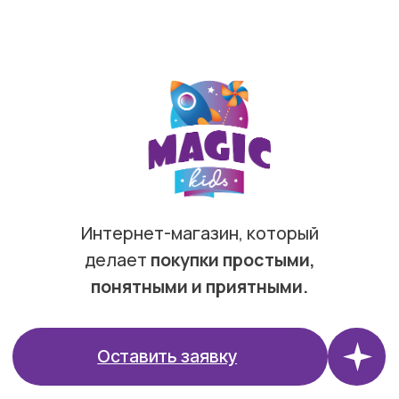
РС 40802810267100038396
Политика конфиденциальности
Договор оферты
Сайт разработан в Cheapmedia