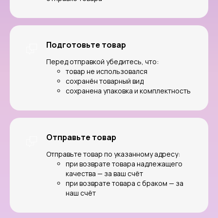
Подготовьте товар
Перед отправкой убедитесь, что:
товар не использовался
сохранён товарный вид
сохранена упаковка и комплектность
Отправьте товар
Интернет-магазин, который
Отправьте товар по указанному адресу:
делает
покупки простыми,
при возврате товара надлежащего
качества — за ваш счёт
понятными и приятными.
при возврате товара с браком — за
наш счёт
Оставить заявку