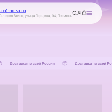
(909) 190-30-00
Галерея Вояж, улица Герцена, 94, Тюмень
 России
Доставка по всей России
Доставк