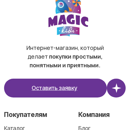
Возврат и обмен
Контакты
Способы оплаты
Контакты
+7 (909) 190-30-00
Макс
Телеграм
ТЦ Галерея
Вояж, улица
Герцена, 94,
Тюмень
ИП Сычева Анастасия Анатольевна |
ИНН 720321703568 |
ОГРНИП 321723200060124
РС 40802810267100038396
Политика конфиденциальности
Договор оферты