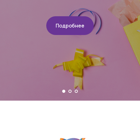
Подробнее
Интернет-магазин, который
делает
покупки простыми,
понятными и приятными.
Оставить заявку
Покупателям
Компания
Каталог
Блог
Акции
О магазине
Доставка и оплата
Партнерам