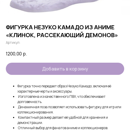
ФИГУРКА НЕЗУКО КАМАДО ИЗ АНИМЕ
«КЛИНОК, РАССЕКАЮЩИЙ ДЕМОНОВ»
Артикул:
1200,00
р.
Добавить в корзину
Фигурка точно передает образ Незуко Камадо, включая её
характерные черты и аксессуары.
Изготовлена из качественного ПВХ, что обеспечивает
долговечность.
Динамичная поза позволяет использовать фигурку для игр или
коллекционирования.
Компактный размер делает её удобной для хранения и
демонстрации.
Отличный выбор для фанатов аниме и коллекционеров.