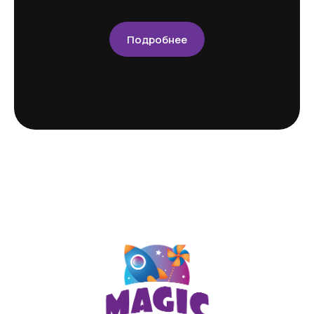
Способы оплаты
Контакты
Подробнее
+7 (909) 190-30-00
Макс
Телеграм
ИП Сычева Анастасия Анатольевна
ИНН 720321703568
ОГРНИП 321723200060124
РС 40802810267100038396
Политика конфиденциальности
Договор оферты
Сайт разработан в Cheapmedia