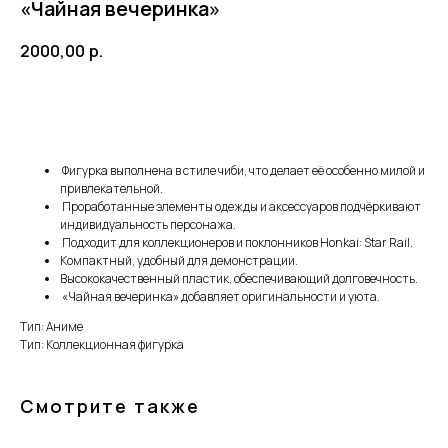
«Чайная вечеринка»
2000,00
р.
Добавить в корзину
Фигурка выполнена в стиле чиби, что делает её особенно милой и
привлекательной.
Проработанные элементы одежды и аксессуаров подчёркивают
индивидуальность персонажа.
Подходит для коллекционеров и поклонников Honkai: Star Rail.
Компактный, удобный для демонстрации.
ПОЧЕМУ РОДИТЕЛИ
Высококачественный пластик, обеспечивающий долговечность.
«Чайная вечеринка» добавляет оригинальности и уюта.
ВЫБИРАЮТ НАШ
Тип: Аниме
МАГАЗИН
Тип: Коллекционная фигурка
Доставка от 1 дня
Смотрите также
Быстро отправляем заказы по всей