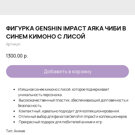
ФИГУРКА GENSHIN IMPACT АЯКА ЧИБИ В
СИНЕМ КИМОНО С ЛИСОЙ
Артикул:
1300,00
р.
Добавить в корзину
Изящное синее кимоно с лисой, которое подчеркивает
уникальность персонажа.
Высококачественный пластик, обеспечивающий долговечность и
безопасность.
Компактный, идеально подходит для коллекционирования.
Отличный выбор для фанатов Genshin Impact и коллекционеров.
Прекрасный подарок для любителей аниме и игр.
Тип: Аниме