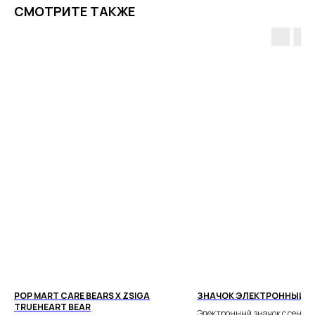
СМОТРИТЕ ТАКЖЕ
ПОЧЕМУ РОДИТЕЛИ
ВЫБИРАЮТ НАШ МАГАЗИН
POP MART CARE BEARS X ZSIGA
ЗНАЧОК ЭЛЕКТРОННЫЙ
Доставка от 1 дня
TRUEHEART BEAR
Электронный значок с сенсо