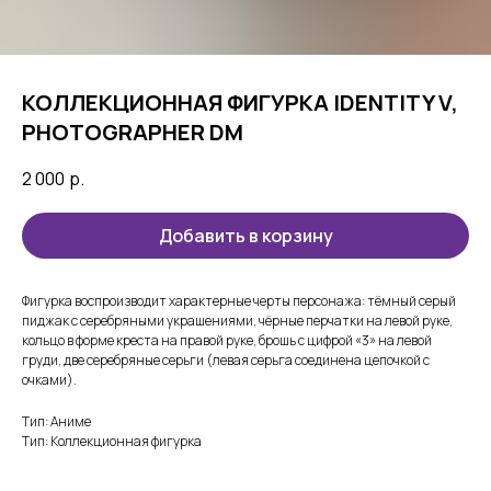
КОЛЛЕКЦИОННАЯ ФИГУРКА IDENTITY V,
PHOTOGRAPHER DM
2 000
р.
Добавить в корзину
Фигурка воспроизводит характерные черты персонажа: тёмный серый
пиджак с серебряными украшениями, чёрные перчатки на левой руке,
кольцо в форме креста на правой руке, брошь с цифрой «3» на левой
груди, две серебряные серьги (левая серьга соединена цепочкой с
очками).
Тип: Аниме
Тип: Коллекционная фигурка