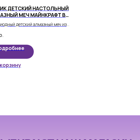
ИК ДЕТСКИЙ НАСТОЛЬНЫЙ
МАЗНЫЙ МЕЧ МАЙНКРАФТ В
БОМ ЦВЕТЕ
иодный детский алмазный меч из
ной Minecraft теперь может стать
р.
 реальности вашего ребенка!
одробнее
 корзину