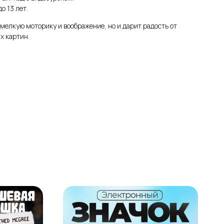
о 13 лет.
 мелкую моторику и воображение, но и дарит радость от
х картин.