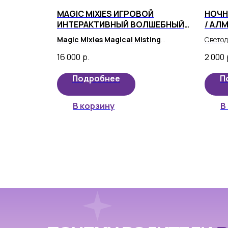
MAGIC MIXIES ИГРОВОЙ
НОЧН
ИНТЕРАКТИВНЫЙ ВОЛШЕБНЫЙ
/ АЛ
НАБОР, БОЛЬШОЙ
ГОЛУ
Magic Mixies Magical Misting
Светод
Cauldron
- удивительная детская
вселен
16 000
р.
2 000
игрушка, которая привнесет радость и
частью
веселье в жизнь вашего малыша.
Подробнее
П
В корзину
В