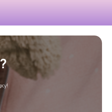
?
ку!