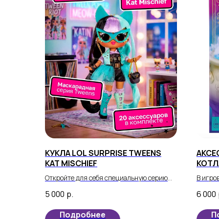
КУКЛА LOL SURPRISE TWEENS
АКСЕ
KAT MISCHIEF
КОТЛ
Откройте для себя специальную серию
В игро
кукол Lol Surprise Tweens! Вот новая
аксесс
5 000
р.
6 000
серия, которая всех удивит.
заклин
инстру
Подробнее
П
волшеб