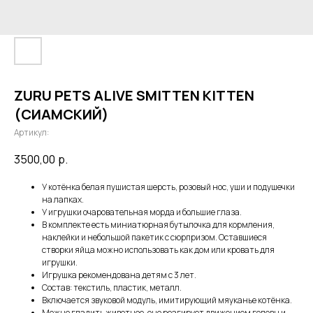
ZURU PETS ALIVE SMITTEN KITTEN
(СИАМСКИЙ)
Артикул:
3500,00
р.
У котёнка белая пушистая шерсть, розовый нос, уши и подушечки
на лапках.
У игрушки очаровательная морда и большие глаза.
В комплекте есть миниатюрная бутылочка для кормления,
наклейки и небольшой пакетик с сюрпризом. Оставшиеся
створки яйца можно использовать как дом или кровать для
игрушки.
Игрушка рекомендована детям с 3 лет.
Состав: текстиль, пластик, металл.
Включается звуковой модуль, имитирующий мяуканье котёнка.
Можно гладить животное, оно реагирует движением головы и