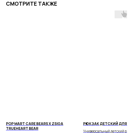
СМОТРИТЕ ТАКЖЕ
ПОЧЕМУ РОДИТЕЛИ
ВЫБИРАЮТ НАШ МАГАЗИН
POP MART CARE BEARS X ZSIGA
РЮКЗАК ДЕТСКИЙ ДЛЯ Д
Доставка от 1 дня
TRUEHEART BEAR
Универсальный детский рюкз