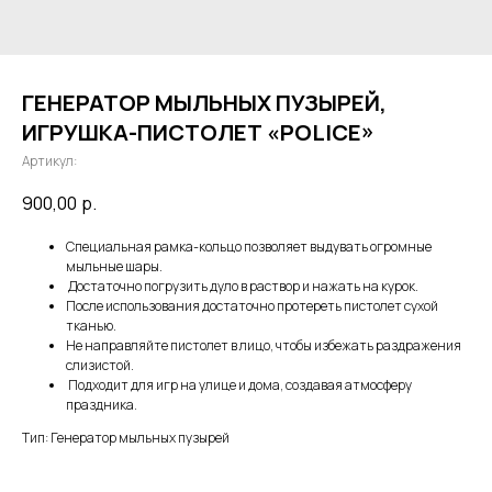
ГЕНЕРАТОР МЫЛЬНЫХ ПУЗЫРЕЙ,
ИГРУШКА-ПИСТОЛЕТ «POLICE»
Артикул:
900,00
р.
Специальная рамка-кольцо позволяет выдувать огромные
мыльные шары.
Достаточно погрузить дуло в раствор и нажать на курок.
После использования достаточно протереть пистолет сухой
тканью.
Не направляйте пистолет в лицо, чтобы избежать раздражения
слизистой.
Подходит для игр на улице и дома, создавая атмосферу
праздника.
Тип: Генератор мыльных пузырей