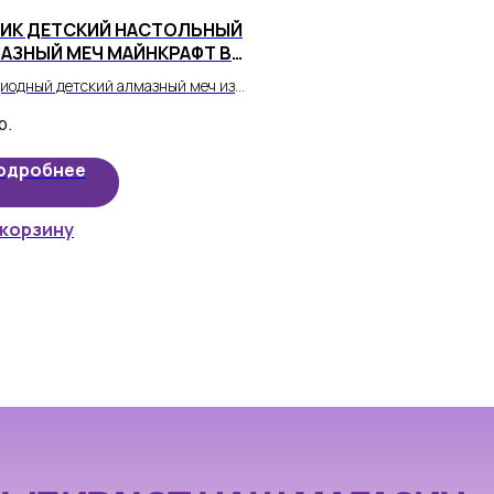
ИК ДЕТСКИЙ НАСТОЛЬНЫЙ
МАЗНЫЙ МЕЧ МАЙНКРАФТ В
БОМ ЦВЕТЕ
иодный детский алмазный меч из
ной Minecraft теперь может стать
р.
 реальности вашего ребенка!
одробнее
 корзину