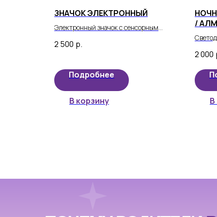
ЗНАЧОК ЭЛЕКТРОННЫЙ
НОЧН
/ АЛ
Электронный значок с сенсорным
ГОЛУ
экраном - универсальное устройство
Светод
2 500
р.
нового поколения, которое объединяет в
вселен
2 000
себе стиль, функциональность и
частью
современные технологии.
Подробнее
П
В корзину
В