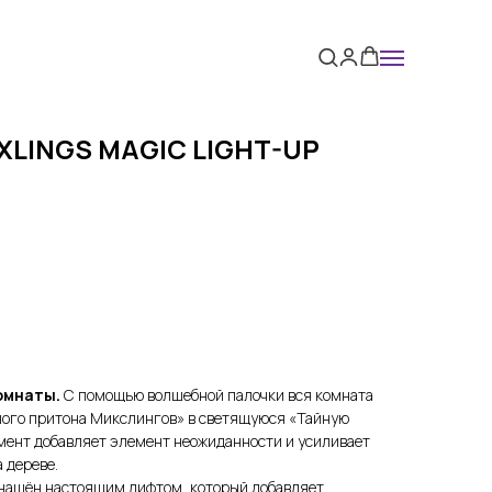
IXLINGS MAGIC LIGHT-UP
омнаты.
С помощью волшебной палочки вся комната
ого притона Микслингов» в светящуюся «Тайную
мент добавляет элемент неожиданности и усиливает
 дереве.
нащён настоящим лифтом, который добавляет