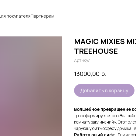
ля покупателя
Партнерам
MAGIC MIXIES M
TREEHOUSE
Артикул:
р.
13000,00
Добавить в корзину
Волшебное превращение к
трансформируется из «Волшебн
комнату заклинаний». Этот эле
чарующую атмосферу домика на
Работающий лифт.
Домик ос