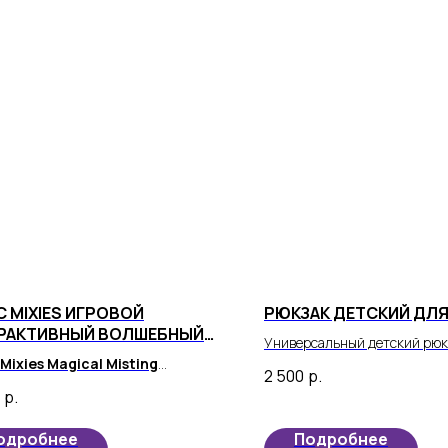
C MIXIES ИГРОВОЙ
РЮКЗАК ДЕТСКИЙ ДЛ
РАКТИВНЫЙ ВОЛШЕБНЫЙ
Универсальный детский рюк
Р, БОЛЬШОЙ
Mixies Magical Misting
девочки станет незаменимы
2 500
р.
ron
- удивительная детская
приобретением, которое ид
р.
а, которая привнесет радость и
подходит в школу, садик или
е в жизнь вашего малыша.
одробнее
Подробнее