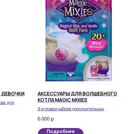
Я ДЕВОЧКИ
АКСЕССУАРЫ ДЛЯ ВОЛШЕБНОГО
КОТЛА MAGIC MIXIES
зак для
м
В игровом наборе дополнительных
еально
аксессуаров «Волшебный туман и
6 000
р.
 на прогулку.
заклинания»: 12 ингредиентов,
инструкции, пузырек с жидкостью для
Подробнее
волшебного тумана.