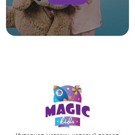
+7 (909) 190-30-00
Макс
Телеграм
ИП Сычева Анастасия Анатольевна
ИНН 720321703568
ОГРНИП 321723200060124
РС 40802810267100038396
Политика конфиденциальности
Договор оферты
Сайт разработан в Cheapmedia