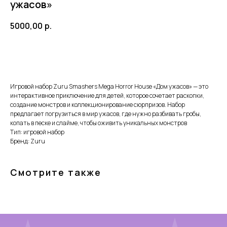
ужасов»
5000,00
р.
Добавить в корзину
Игровой набор Zuru Smashers Mega Horror House «Дом ужасов» — это
интерактивное приключение для детей, которое сочетает раскопки,
создание монстров и коллекционирование сюрпризов. Набор
ПОЧЕМУ РОДИТЕЛИ
предлагает погрузиться в мир ужасов, где нужно разбивать гробы,
копать в песке и слайме, чтобы оживить уникальных монстров
ВЫБИРАЮТ НАШ
Тип: игровой набор
Бренд: Zuru
МАГАЗИН
Смотрите также
Доставка от 1 дня
Быстро отправляем заказы по всей
России удобными службами доставки.