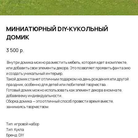
МИНИАТЮРНЫЙ DIY-КУКОЛЬНЫЙ
ДОМИК
3 500
р.
Внутри домика можно разместить мебель, которая идет в комплекте,
или добавить свои элементы декора. Это позволяет проявить фантазию
и создать уникальный интерьер.
Такой домик станет отличным подарком на день рождения или другой
праздник, особенно для детей или любителей творчества.
Готовый домик можно использовать как элемент декора в комнате,
добавив ему индивидуальности.
Сборка домика — это отличный способ провести время вместе,
занимаясь творчеством.
Тип: игровой набор
Тип: Кукла
Бренд: DIY