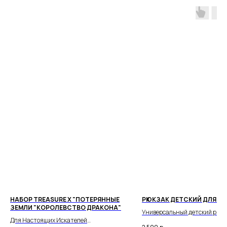
ПОЧЕМУ РОДИТЕЛИ
ВЫБИРАЮТ НАШ МАГАЗИН
НАБОР TREASURE X "ПОТЕРЯННЫЕ
РЮКЗАК ДЕТСКИЙ ДЛЯ Д
Доставка от 1 дня
ЗЕМЛИ "КОРОЛЕВСТВО ДРАКОНА"
Универсальный детский рюкз
Для Настоящих Искателей
девочки станет незаменимы
Быстро отправляем заказы по всей