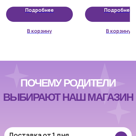
инструкции, пузырек с жидко
современные технологии.
волшебного тумана.
Подробнее
Подробнее
Безопасная оплата онлайн
Оплачивайте заказ онлайн через
В корзину
В корзину
защищенные платежные системы.
Возврат 14 дней
Вы можете вернуть товар в течение 14 дней
без лишних сложностей
Подарочная упаковка
По желанию красиво упакуем игрушку —
идеально для подарка.