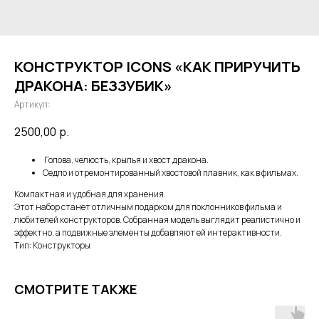
КОНСТРУКТОР ICONS «КАК ПРИРУЧИТЬ
ДРАКОНА: БЕЗЗУБИК»
Артикул:
2500,00
р.
Голова, челюсть, крылья и хвост дракона.
Седло и отремонтированный хвостовой плавник, как в фильмах.
Компактная и удобная для хранения.
Этот набор станет отличным подарком для поклонников фильма и
любителей конструкторов. Собранная модель выглядит реалистично и
эффектно, а подвижные элементы добавляют ей интерактивности.
Тип: Конструкторы
СМОТРИТЕ ТАКЖЕ