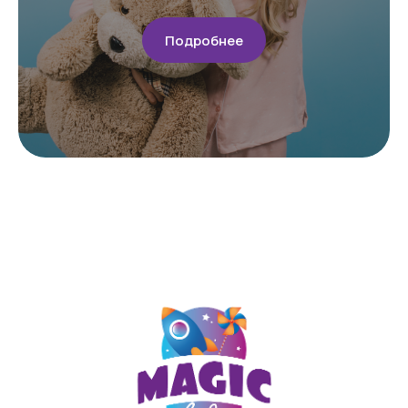
Способы оплаты
Контакты
Подробнее
+7 (909) 190-30-00
Макс
Телеграм
ИП Сычева Анастасия Анатольевна
ИНН 720321703568
ОГРНИП 321723200060124
РС 40802810267100038396
Политика конфиденциальности
Договор оферты
Сайт разработан в Cheapmedia