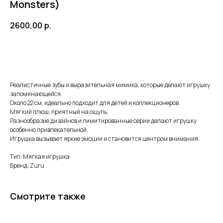
Monsters)
2600,00
р.
Добавить в корзину
Реалистичные зубы и выразительная мимика, которые делают игрушку
запоминающейся.
Около 22 см, идеально подходит для детей и коллекционеров.
Мягкий плюш, приятный на ощупь.
Разнообразие дизайнов и лимитированные серии делают игрушку
ПОЧЕМУ РОДИТЕЛИ
особенно привлекательной.
Игрушка вызывает яркие эмоции и становится центром внимания.
ВЫБИРАЮТ НАШ МАГАЗИН
Тип: Мягкая игрушка
Бренд: Zuru
Доставка от 1 дня
Смотрите также
Быстро отправляем заказы по всей