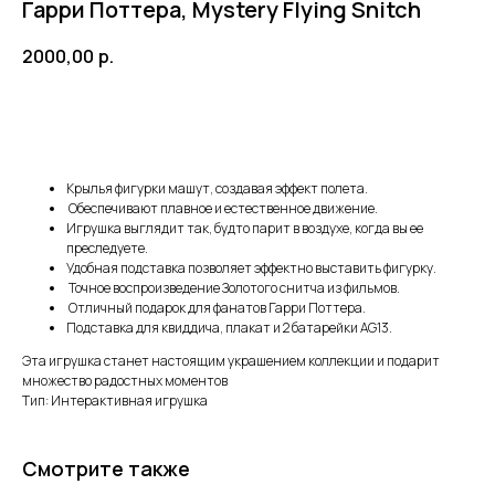
Гарри Поттера, Mystery Flying Snitch
2000,00
р.
Добавить в корзину
Крылья фигурки машут, создавая эффект полета.
Обеспечивают плавное и естественное движение.
Игрушка выглядит так, будто парит в воздухе, когда вы ее
преследуете.
Удобная подставка позволяет эффектно выставить фигурку.
Точное воспроизведение Золотого снитча из фильмов.
Отличный подарок для фанатов Гарри Поттера.
ПОЧЕМУ РОДИТЕЛИ
Подставка для квиддича, плакат и 2 батарейки AG13.
ВЫБИРАЮТ НАШ МАГАЗИН
Эта игрушка станет настоящим украшением коллекции и подарит
множество радостных моментов
Тип: Интерактивная игрушка
Доставка от 1 дня
Смотрите также