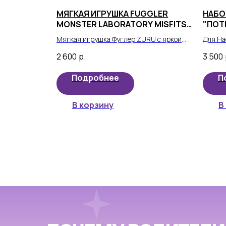
МЯГКАЯ ИГРУШКА FUGGLER
НАБО
MONSTER LABORATORY MISFITS
"ПОТ
EDITION "ЛАБОРАТОРИЯ
"КОР
Мягкая игрушка Фуглер ZURU с яркой
Для На
ЗАБАВНЫХ УРОДЛИВЫХ
внешностью и ещё более ярким
- Набо
МОНСТРОВ-НЕУДАЧНИКОВ"
2 600
р.
3 500
характером.
"Корол
Подробнее
П
В корзину
В