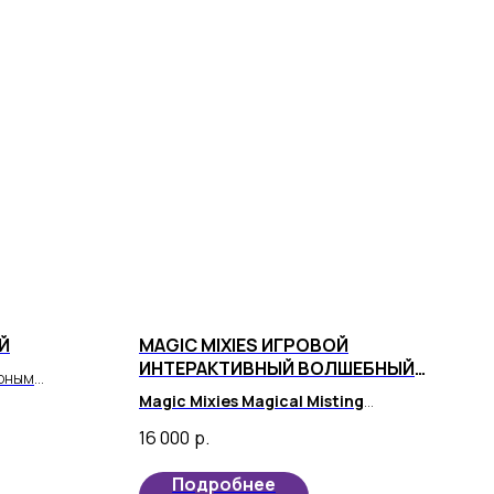
Й
MAGIC MIXIES ИГРОВОЙ
ИНТЕРАКТИВНЫЙ ВОЛШЕБНЫЙ
орным
НАБОР, БОЛЬШОЙ
тройство
Magic Mixies Magical Misting
бъединяет в
Cauldron
- удивительная детская
16 000
р.
ть и
игрушка, которая привнесет радость и
веселье в жизнь вашего малыша.
Подробнее