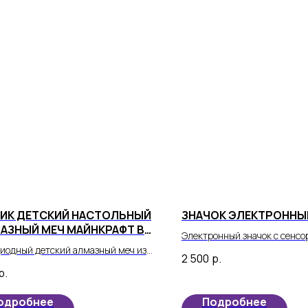
ИК ДЕТСКИЙ НАСТОЛЬНЫЙ
ЗНАЧОК ЭЛЕКТРОННЫ
МАЗНЫЙ МЕЧ МАЙНКРАФТ В
Электронный значок с сенс
БОМ ЦВЕТЕ
иодный детский алмазный меч из
экраном - универсальное ус
2 500
р.
ной Minecraft теперь может стать
нового поколения, которое о
р.
 реальности вашего ребенка!
себе стиль, функциональнос
современные технологии.
одробнее
Подробнее