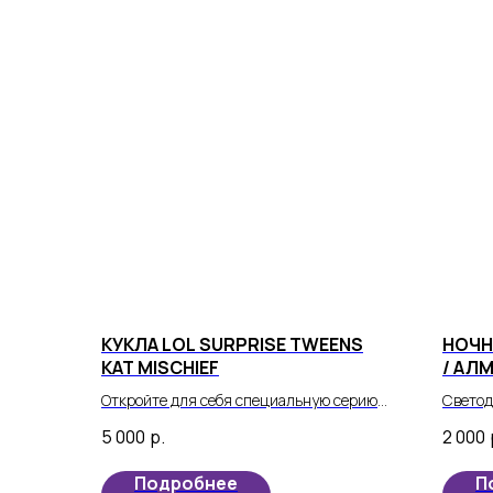
КУКЛА LOL SURPRISE TWEENS
НОЧН
KAT MISCHIEF
/ АЛ
ГОЛУ
Откройте для себя специальную серию
Светод
кукол Lol Surprise Tweens! Вот новая
вселен
5 000
р.
2 000
серия, которая всех удивит.
частью
Подробнее
П