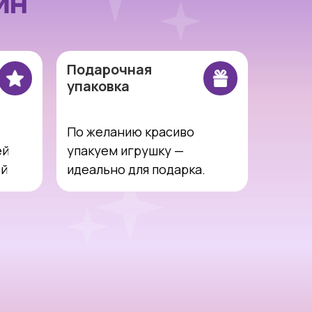
ИН
Подарочная
упаковка
По желанию красиво
ей
упакуем игрушку —
ей
идеально для подарка.