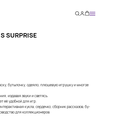
S SURPRISE
оску, бутылочку, одеяло, плюшевую игрушку и многое
ия, издавая звуки и светясь.
ет её удобной для игр.
нтерактивная кукла, сердечко, сборник рассказов, бу-
ководство для коллекционеров.