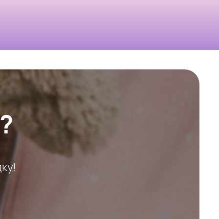
?
ку!