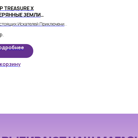
Р TREASURE X
ЕРЯННЫЕ ЗЕМЛИ
ОЛЕВСТВО ДРАКОНА"
стоящих Искателей Приключений
р Treasure X "Потерянные земли
р.
евство Дракона".
одробнее
 корзину