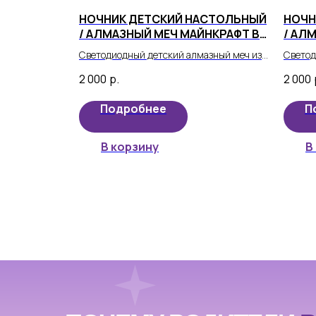
НОЧНИК ДЕТСКИЙ НАСТОЛЬНЫЙ
НОЧН
/ АЛМАЗНЫЙ МЕЧ МАЙНКРАФТ В
/ АЛ
ФИОЛЕТОВОМ ЦВЕТЕ
ГОЛУ
Светодиодный детский алмазный меч из
Светод
вселенной Minecraft теперь может стать
вселен
2 000
р.
2 000
частью реальности вашего ребенка!
частью
Подробнее
П
В корзину
В