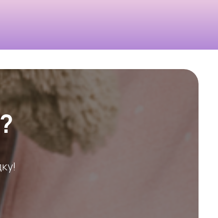
?
ку!