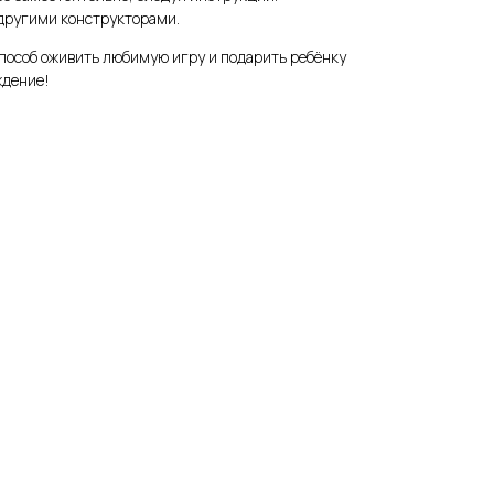
другими конструкторами.
пособ оживить любимую игру и подарить ребёнку
ждение!