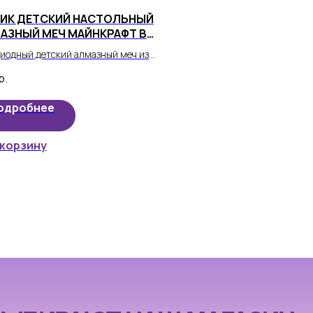
ИК ДЕТСКИЙ НАСТОЛЬНЫЙ
МАЗНЫЙ МЕЧ МАЙНКРАФТ В
БОМ ЦВЕТЕ
иодный детский алмазный меч из
ной Minecraft теперь может стать
р.
 реальности вашего ребенка!
одробнее
 корзину