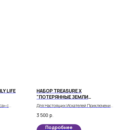
LY LIFE
НАБОР TREASURE X
"ПОТЕРЯННЫЕ ЗЕМЛИ
"КОРОЛЕВСТВО ДРАКОНА"
са» с
Для Настоящих Искателей Приключений
серии Daily
- Набор Treasure X "Потерянные земли
3 500
р.
 шанс
"Королевство Дракона".
ых персонажей
Подробнее