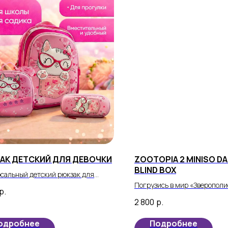
АК ДЕТСКИЙ ДЛЯ ДЕВОЧКИ
ZOOTOPIA 2 MINISO DAI
BLIND BOX
сальный детский рюкзак для
и станет незаменимым
Погрузись в мир «Зверополи
р.
етением, которое идеально
коллекционной фигуркой из 
2 800
р.
ит в школу, садик или на прогулку.
Life! Каждый сюрприз — это
встретить одного из любим
одробнее
Подробнее
в неожиданном образе.