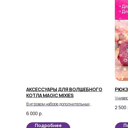
АКСЕССУАРЫ ДЛЯ ВОЛШЕБНОГО
РЮКЗ
КОТЛА MAGIC MIXIES
Универ
В игровом наборе дополнительных
девочк
2 500
аксессуаров «Волшебный туман и
приобр
6 000
р.
заклинания»: 12 ингредиентов,
подход
инструкции, пузырек с жидкостью для
Подробнее
П
волшебного тумана.