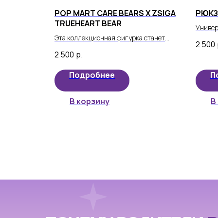
POP MART CARE BEARS X ZSIGA
РЮКЗ
TRUEHEART BEAR
Универ
Эта коллекционная фигурка станет
девочк
2 500
настоящим сокровищем для любого
приобр
2 500
р.
поклонника Care Bears! Откройте для
подход
себя милого медвежонка Trueheart Bear,
Подробнее
П
который подарит радость и вдохновение.
В корзину
В