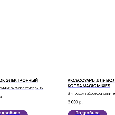
ОК ЭЛЕКТРОННЫЙ
АКСЕССУАРЫ ДЛЯ ВО
КОТЛА MAGIC MIXIES
онный значок с сенсорным
м - универсальное устройство
В игровом наборе дополнит
р.
 поколения, которое объединяет в
аксессуаров «Волшебный ту
6 000
р.
тиль, функциональность и
заклинания»: 12 ингредиент
енные технологии.
инструкции, пузырек с жидк
одробнее
Подробнее
волшебного тумана.