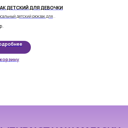
АК ДЕТСКИЙ ДЛЯ ДЕВОЧКИ
сальный детский рюкзак для
и станет незаменимым
р.
етением, которое идеально
ит в школу, садик или на прогулку.
одробнее
 корзину