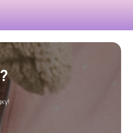
?
ку!