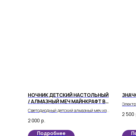
НОЧНИК ДЕТСКИЙ НАСТОЛЬНЫЙ
ЗНАЧ
/ АЛМАЗНЫЙ МЕЧ МАЙНКРАФТ В
Электр
ФИОЛЕТОВОМ ЦВЕТЕ
Светодиодный детский алмазный меч из
экрано
2 500
вселенной Minecraft теперь может стать
нового
2 000
р.
частью реальности вашего ребенка!
себе с
соврем
Подробнее
П