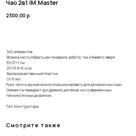
Чао 2в1 IM.Master
2300,00
р.
Добавить в корзину
340 элементов.
Возможность собрать как генерала-робота, так и боевого зверя.
35×27×7 см.
20×13,6×6,4 см.
Высококачественный пластик.
От 6 лет.
ПОЧЕМУ РОДИТЕЛИ
Руки, ноги и оружие можно позиционировать для динамичных сцен.
Элементы передают дух древних доспехов, но с современным
ВЫБИРАЮТ НАШ
технологичным дизайном.
МАГАЗИН
Тип: Конструкторы
Доставка от 1 дня
Смотрите также
Быстро отправляем заказы по всей