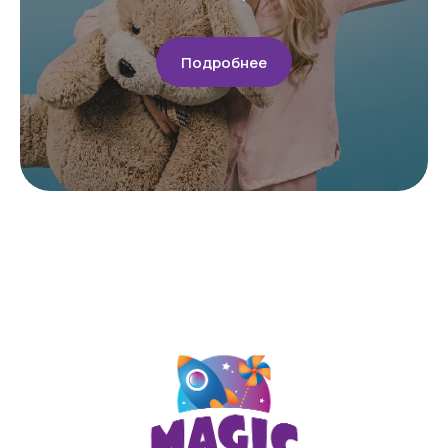
Способы оплаты
Контакты
Подробнее
+7 (909) 190-30-00
Макс
Телеграм
ИП Сычева Анастасия Анатольевна
ИНН 720321703568
ОГРНИП 321723200060124
РС 40802810267100038396
Политика конфиденциальности
Договор оферты
Сайт разработан в Cheapmedia