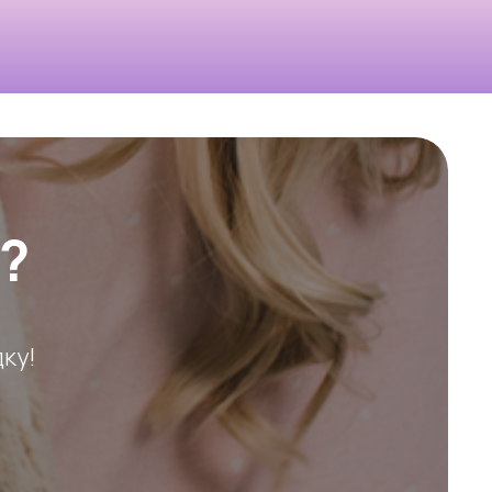
?
ку!