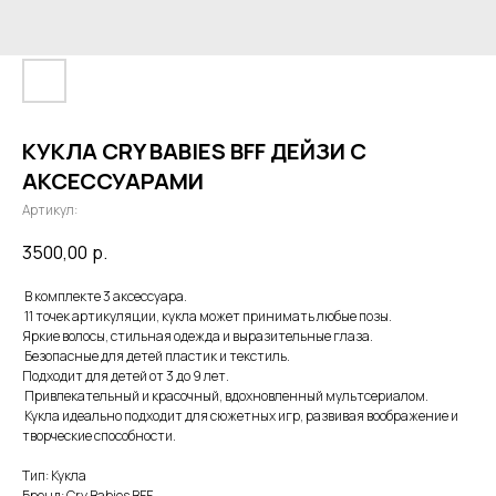
КУКЛА CRY BABIES BFF ДЕЙЗИ С
АКСЕССУАРАМИ
Артикул:
3500,00
р.
В комплекте 3 аксессуара.
11 точек артикуляции, кукла может принимать любые позы.
Яркие волосы, стильная одежда и выразительные глаза.
Безопасные для детей пластик и текстиль.
Подходит для детей от 3 до 9 лет.
Привлекательный и красочный, вдохновленный мультсериалом.
Кукла идеально подходит для сюжетных игр, развивая воображение и
творческие способности.
Тип: Кукла
Бренд: Cry Babies BFF