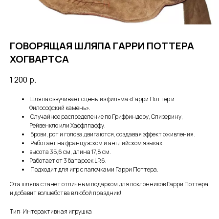
ГОВОРЯЩАЯ ШЛЯПА ГАРРИ ПОТТЕРА
ХОГВАРТСА
1 200
р.
Шляпа озвучивает сцены из фильма «Гарри Поттер и
Философский камень».
Случайное распределение по Гриффиндору, Слизерину,
Рейвенкло или Хаффлпаффу.
Брови, рот и голова двигаются, создавая эффект оживления.
Работает на французском и английском языках.
высота 35,6 см, длина 17,8 см.
Работает от 3 батареек LR6.
Подходит для игр с палочками Гарри Поттера.
Эта шляпа станет отличным подарком для поклонников Гарри Поттера
и добавит волшебства в любой праздник!
Тип: Интерактивная игрушка