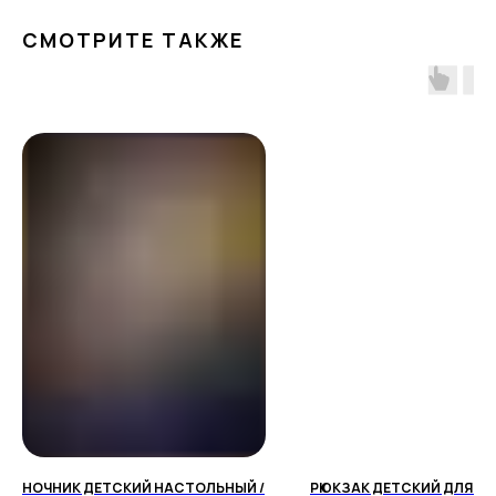
СМОТРИТЕ ТАКЖЕ
ПОЧЕМУ РОДИТЕЛИ
ВЫБИРАЮТ НАШ МАГАЗИН
Доставка от 1 дня
НОЧНИК ДЕТСКИЙ НАСТОЛЬНЫЙ /
РЮКЗАК ДЕТСКИЙ ДЛЯ Д