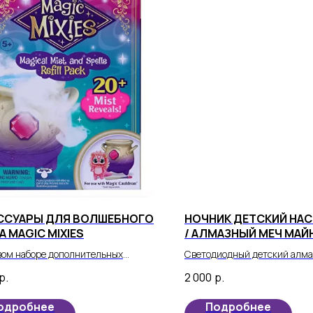
ССУАРЫ ДЛЯ ВОЛШЕБНОГО
НОЧНИК ДЕТСКИЙ НА
А MAGIC MIXIES
/ АЛМАЗНЫЙ МЕЧ МАЙ
ФИОЛЕТОВОМ ЦВЕТЕ
вом наборе дополнительных
Светодиодный детский алма
уаров «Волшебный туман и
вселенной Minecraft теперь
р.
2 000
р.
ания»: 12 ингредиентов,
частью реальности вашего р
кции, пузырек с жидкостью для
одробнее
Подробнее
ного тумана.