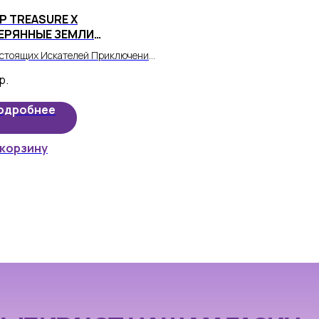
Р TREASURE X
ЕРЯННЫЕ ЗЕМЛИ
ОЛЕВСТВО ДРАКОНА"
стоящих Искателей Приключений
р Treasure X "Потерянные земли
р.
евство Дракона".
одробнее
 корзину