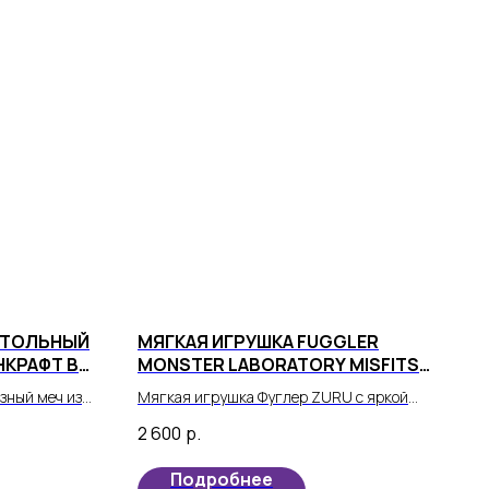
СТОЛЬНЫЙ
МЯГКАЯ ИГРУШКА FUGGLER
НКРАФТ В
MONSTER LABORATORY MISFITS
EDITION "ЛАБОРАТОРИЯ
зный меч из
Мягкая игрушка Фуглер ZURU с яркой
ЗАБАВНЫХ УРОДЛИВЫХ
 может стать
внешностью и ещё более ярким
МОНСТРОВ-НЕУДАЧНИКОВ"
2 600
р.
ебенка!
характером.
Подробнее