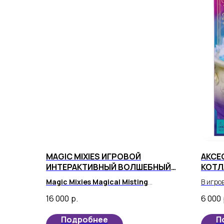
MAGIC MIXIES ИГРОВОЙ
АКСЕ
ИНТЕРАКТИВНЫЙ ВОЛШЕБНЫЙ
КОТЛ
НАБОР, БОЛЬШОЙ
Magic Mixies Magical Misting
В игро
Cauldron
- удивительная детская
аксесс
16 000
р.
6 000
игрушка, которая привнесет радость и
заклин
веселье в жизнь вашего малыша.
инстру
Подробнее
П
волшеб