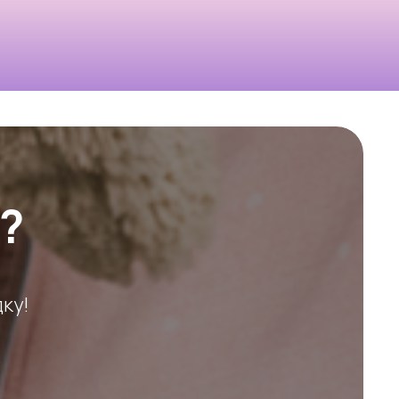
?
ку!