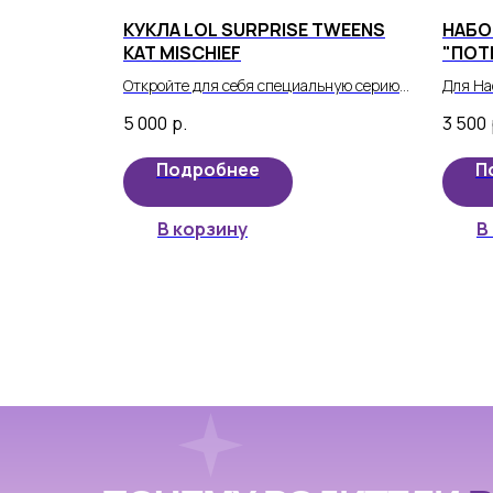
КУКЛА LOL SURPRISE TWEENS
НАБО
KAT MISCHIEF
"ПОТ
"КОР
Откройте для себя специальную серию
Для На
кукол Lol Surprise Tweens! Вот новая
- Набо
5 000
р.
3 500
серия, которая всех удивит.
"Корол
Подробнее
П
В корзину
В