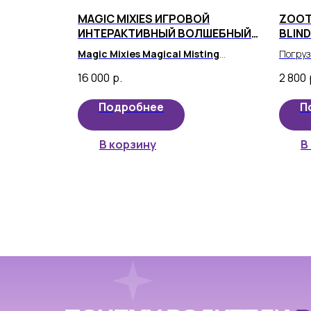
MAGIC MIXIES ИГРОВОЙ
ZOOTO
ИНТЕРАКТИВНЫЙ ВОЛШЕБНЫЙ
BLIND
НАБОР, БОЛЬШОЙ
Magic Mixies Magical Misting
Погруз
Cauldron
- удивительная детская
коллек
16 000
р.
2 800
игрушка, которая привнесет радость и
Life! 
веселье в жизнь вашего малыша.
встрет
Подробнее
П
в неож
В корзину
В