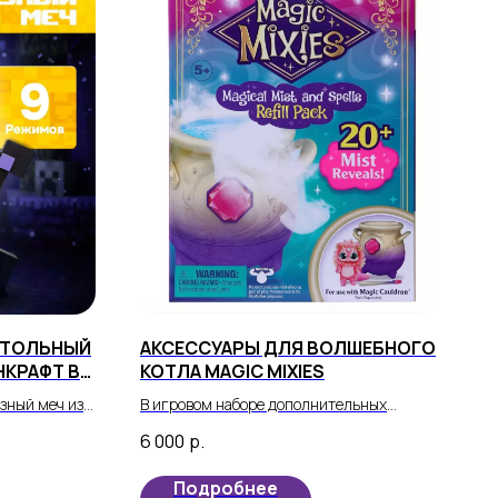
СТОЛЬНЫЙ
АКСЕССУАРЫ ДЛЯ ВОЛШЕБНОГО
НКРАФТ В
КОТЛА MAGIC MIXIES
зный меч из
В игровом наборе дополнительных
 может стать
аксессуаров «Волшебный туман и
6 000
р.
ебенка!
заклинания»: 12 ингредиентов,
инструкции, пузырек с жидкостью для
Подробнее
волшебного тумана.