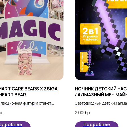
MART CARE BEARS X ZSIGA
НОЧНИК ДЕТСКИЙ НА
HEART BEAR
/ АЛМАЗНЫЙ МЕЧ МАЙ
ФИОЛЕТОВОМ ЦВЕТЕ
ллекционная фигурка станет
Светодиодный детский алма
щим сокровищем для любого
вселенной Minecraft теперь
р.
2 000
р.
ника Care Bears! Откройте для
частью реальности вашего р
илого медвежонка Trueheart Bear,
одробнее
Подробнее
й подарит радость и вдохновение.