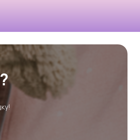
?
ку!