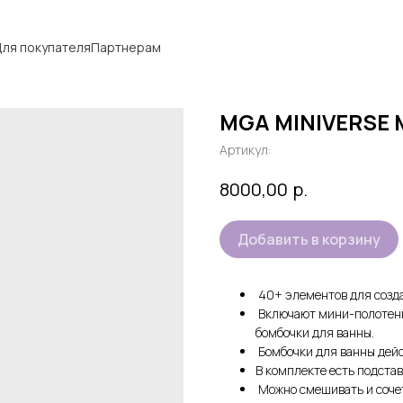
ля покупателя
Партнерам
MGA MINIVERSE M
Артикул:
р.
8000,00
Добавить в корзину
40+ элементов для созд
Включают мини-полотенц
бомбочки для ванны.
Бомбочки для ванны дейс
В комплекте есть подста
Можно смешивать и сочет