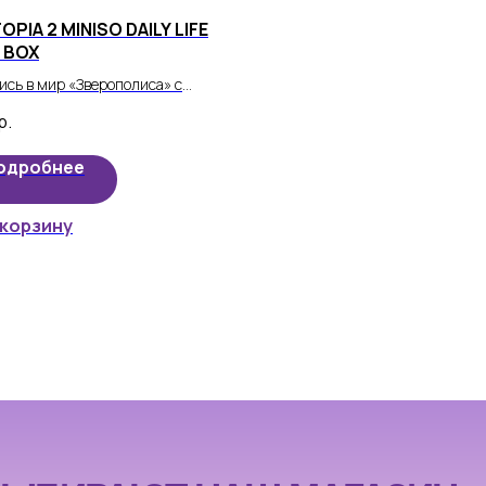
PIA 2 MINISO DAILY LIFE
 BOX
ись в мир «Зверополиса» с
ционной фигуркой из серии Daily
р.
Каждый сюрприз — это шанс
ить одного из любимых персонажей
одробнее
иданном образе.
 корзину