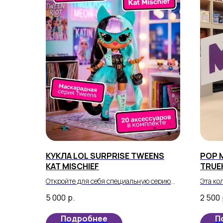
КУКЛА LOL SURPRISE TWEENS
POP 
KAT MISCHIEF
TRUE
Откройте для себя специальную серию
Эта ко
кукол Lol Surprise Tweens! Вот новая
настоя
5 000
р.
2 500
серия, которая всех удивит.
поклон
себя м
Подробнее
П
которы